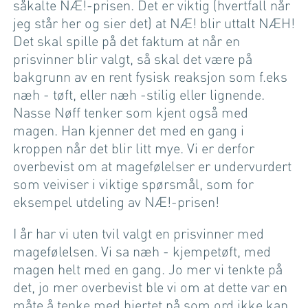
såkalte NÆ!-prisen. Det er viktig (hvertfall når
jeg står her og sier det) at NÆ! blir uttalt NÆH!
Det skal spille på det faktum at når en
prisvinner blir valgt, så skal det være på
bakgrunn av en rent fysisk reaksjon som f.eks
næh - tøft, eller næh -stilig eller lignende.
Nasse Nøff tenker som kjent også med
magen. Han kjenner det med en gang i
kroppen når det blir litt mye. Vi er derfor
overbevist om at magefølelser er undervurdert
som veiviser i viktige spørsmål, som for
eksempel utdeling av NÆ!-prisen!
I år har vi uten tvil valgt en prisvinner med
magefølelsen. Vi sa næh - kjempetøft, med
magen helt med en gang. Jo mer vi tenkte på
det, jo mer overbevist ble vi om at dette var en
måte å tenke med hjertet på som ord ikke kan