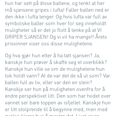
hun har sett på disse ballene, og tenkt at her
må sjansene gripes i lufta! Faller ballen ned er
den ikke i lufta lenger. Og hvis lufta var full av
symbolske baller som hver for seg inneholdt
muligheter så er det jo flott å tenke på at VI
GRIPER SJANSEN! Og vi vil ha mange!! Årets
prisvinner viser oss disse mulighetene.
Og hva gjør hun etter å ha tatt sjansen? Ja,
kanskje hun prøver å skaffe seg et overblikk?
Kanskje hun ville se om de mulighetene hun
tok holdt vann? At de var det de så ut som? Var
ballen full av liv, eller var den en stein?
Kanskje ser hun på muligheten ovenfra for å
endre perspektivet litt. Den som har hodet over
vannet ser bare toppen av isfjellet. Kanskje hun
er litt stolprende til å begynne med, men med
øvelse klarer hun å mestre det. Livet er en