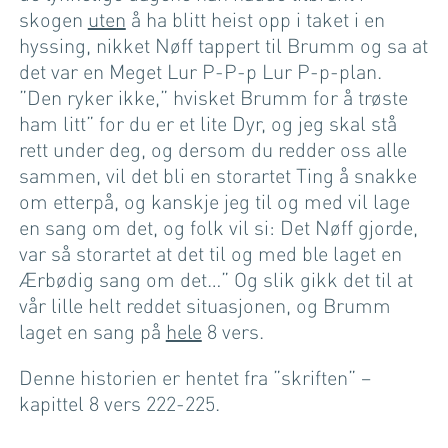
skogen
uten
å ha blitt heist opp i taket i en
hyssing, nikket Nøff tappert til Brumm og sa at
det var en Meget Lur P-P-p Lur P-p-plan.
”Den ryker ikke,” hvisket Brumm for å trøste
ham litt” for du er et lite Dyr, og jeg skal stå
rett under deg, og dersom du redder oss alle
sammen, vil det bli en storartet Ting å snakke
om etterpå, og kanskje jeg til og med vil lage
en sang om det, og folk vil si: Det Nøff gjorde,
var så storartet at det til og med ble laget en
Ærbødig sang om det…” Og slik gikk det til at
vår lille helt reddet situasjonen, og Brumm
laget en sang på
hele
8 vers.
Denne historien er hentet fra ”skriften” –
kapittel 8 vers 222-225.