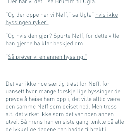
”Der har vi det!” sa Brumm til Ugla.
”Og der oppe har vi Nøff,” sa Ugla”
hvis ikke
hyssingen ryker”
”Og hvis den gjør? Spurte Nøff, for dette ville
han gjerne ha klar beskjed om.
”
Så prøver vi en annen hyssing.”
Det var ikke noe særlig trøst for Nøff, for
uansett hvor mange forskjellige hyssinger de
prøvde å heise ham opp i, det ville alltid være
den samme Nøff som deiset ned. Men tross
alt: det virket ikke som det var noen annen
utvei. Så mens han en siste gang tenkte på alle
de lykkelige dagene han hadde tilbrakt i